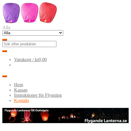
Hoppa
Hoppa
till
till
navigering
innehåll
Alla
Varukorg /
kr0,00
Hem
Kassan
Instruktioner för Flygning
Kontakt