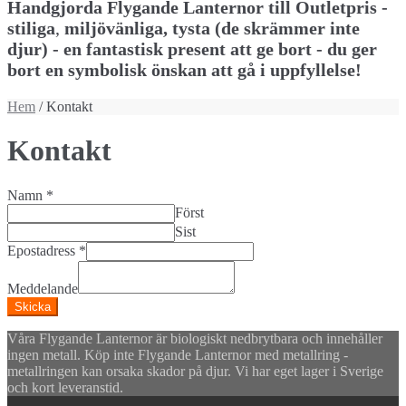
Handgjorda Flygande Lanternor till Outletpris -
stiliga
,
miljövänliga, tysta (de skrämmer inte
djur) - en fantastisk present att ge bort - du ger
bort en symbolisk önskan att gå i uppfyllelse!
Hem
/ Kontakt
Kontakt
Namn
*
Först
Sist
Epostadress
*
Meddelande
Skicka
Våra Flygande Lanternor är biologiskt nedbrytbara och innehåller
ingen metall. Köp inte Flygande Lanternor med metallring -
metallringen kan orsaka skador på djur. Vi har eget lager i Sverige
och kort leveranstid.